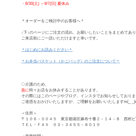
・8/30(土) ～9/7(日) 夏休み
＊オーダーをご検討中のお客様へ＊
↓下↓のページにご注文の流れ、お願いしたいことをまとめてあ
ご来店前にご一読いただけますと幸いです。
＊はじめにお読みください＊
＊お弁当バスケット（かごバッグ）のご注文について＊
◇介護のため、
急に
時々お店をお休みすることがあります。
その際にはこのページやブログ、インスタでお知らせしておりま
ご迷惑をおかけいたしますが、ご理解をお願いいたしますm(_ _)
＜住所＞
〒１０６－００４５ 東京都港区麻布十番２－１４－８ 西村ビ
ＴＥＬ・ＦＡＸ ０３－３４５５－８０１０