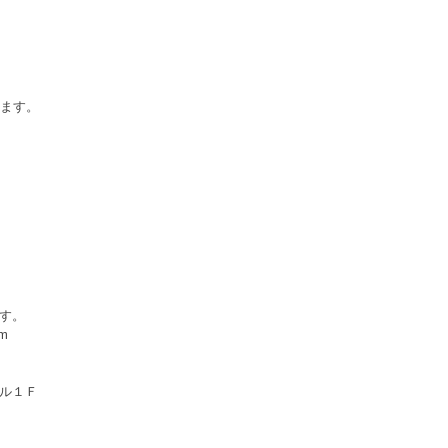
ります。
す。
m
ル１Ｆ